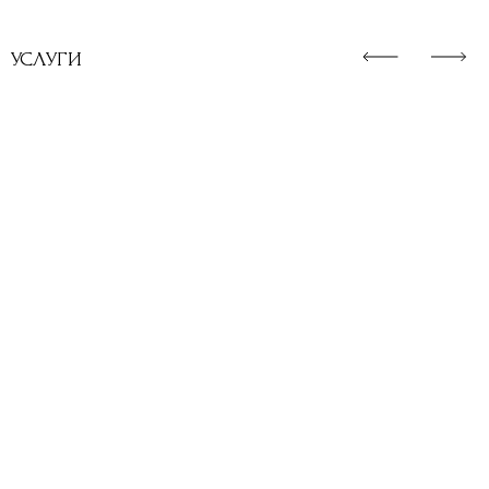
УСЛУГИ