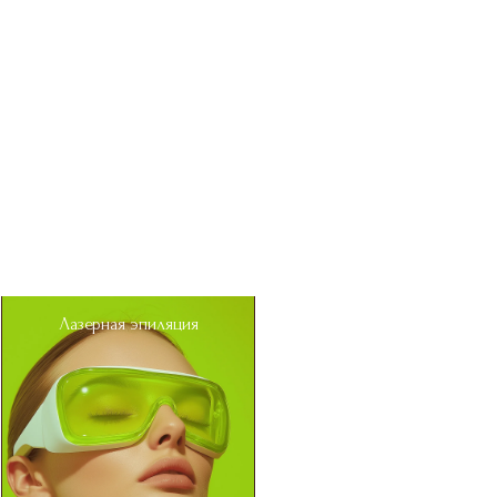
Лазерная эпиляция